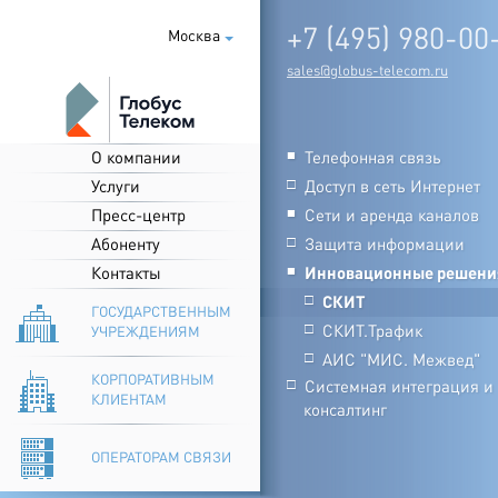
+7 (495) 980-00
Москва
sales@globus-telecom.ru
О компании
Телефонная связь
■
Услуги
Доступ в сеть Интернет
□
Пресс-центр
Сети и аренда каналов
■
Абоненту
Защита информации
□
Контакты
Инновационные решени
■
СКИТ
□
ГОСУДАРСТВЕННЫМ
СКИТ.Трафик
□
УЧРЕЖДЕНИЯМ
АИС "МИС. Межвед"
□
КОРПОРАТИВНЫМ
Системная интеграция и
□
КЛИЕНТАМ
консалтинг
ОПЕРАТОРАМ СВЯЗИ