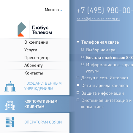
+7 (495) 980-00
Москва
sales@globus-telecom.ru
О компании
Телефонная связь
■
Услуги
Выбор номера
□
Пресс-центр
Бесплатный вызов 8-8
□
Информационно-справ
□
Абоненту
услуги
Контакты
Доступ в сеть Интернет
□
ГОСУДАРСТВЕННЫМ
Сети и аренда каналов
■
УЧРЕЖДЕНИЯМ
Защита информации
□
Системная интеграция и
□
КОРПОРАТИВНЫМ
консалтинг
КЛИЕНТАМ
ОПЕРАТОРАМ СВЯЗИ