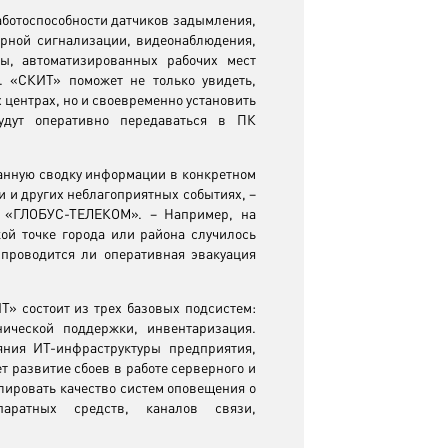
ботоспособности датчиков задымления,
арной сигнализации, видеонаблюдения,
ы, автоматизированных рабочих мест
. «СКИТ» поможет не только увидеть,
центрах, но и своевременно установить
удут оперативно передаваться в ПК
анную сводку информации в конкретном
и и других неблагоприятных событиях, –
и «ГЛОБУС-ТЕЛЕКОМ». – Например, на
ой точке города или района случилось
проводится ли оперативная эвакуация
» состоит из трех базовых подсистем:
нической поддержки, инвентаризация.
яния ИТ-инфраструктуры предприятия,
т развитие сбоев в работе серверного и
лировать качество систем оповещения о
паратных средств, каналов связи,