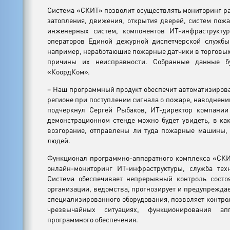
Система «СКИТ» позволит осуществлять мониторинг ра
затопления, движения, открытия дверей, систем пож
инженерных систем, компонентов ИТ-инфраструктур
операторов Единой дежурной диспетчерской службы
например, неработающие пожарные датчики в торговых 
причины их неисправности. Собранные данные б
«КоордКом».
– Наш программный продукт обеспечит автоматизиров
регионе при поступлении сигнала о пожаре, наводнени
подчеркнул Сергей Рыбаков, ИТ-директор компани
демонстрационном стенде можно будет увидеть, в как
возгорание, отправлены ли туда пожарные машины, 
людей.
Функционал программно-аппаратного комплекса «СКИТ
онлайн-мониторинг ИТ-инфраструктуры, служба тех
Система обеспечивает непрерывный контроль состо
организации, ведомства, прогнозирует и предупреждае
специализированного оборудования, позволяет контро
чрезвычайных ситуациях, функционирования ап
программного обеспечения.